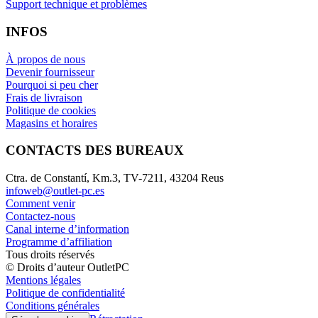
Support technique et problèmes
INFOS
À propos de nous
Devenir fournisseur
Pourquoi si peu cher
Frais de livraison
Politique de cookies
Magasins et horaires
CONTACTS DES BUREAUX
Ctra. de Constantí, Km.3, TV-7211, 43204 Reus
infoweb@outlet-pc.es
Comment venir
Contactez-nous
Canal interne d’information
Programme d’affiliation
Tous droits réservés
© Droits d’auteur OutletPC
Mentions légales
Politique de confidentialité
Conditions générales