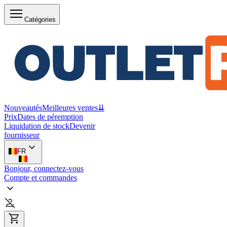
Catégories
Nouveautés
Meilleures ventes
⇊
Prix
Dates de péremption
Liquidation de stock
Devenir
fournisseur
FR
Bonjour, connectez-vous
Compte et commandes