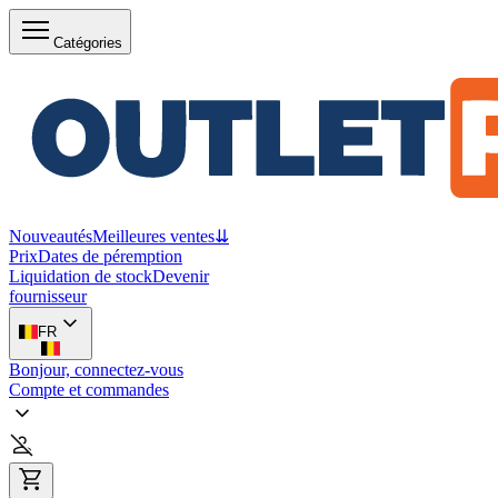
Catégories
Nouveautés
Meilleures ventes
⇊
Prix
Dates de péremption
Liquidation de stock
Devenir
fournisseur
FR
Bonjour, connectez-vous
Compte et commandes