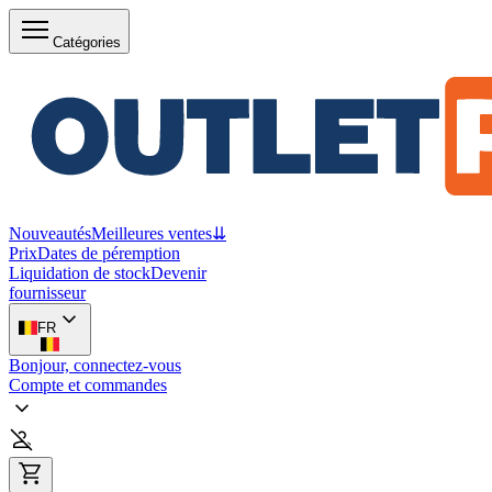
Catégories
Nouveautés
Meilleures ventes
⇊
Prix
Dates de péremption
Liquidation de stock
Devenir
fournisseur
FR
Bonjour, connectez-vous
Compte et commandes