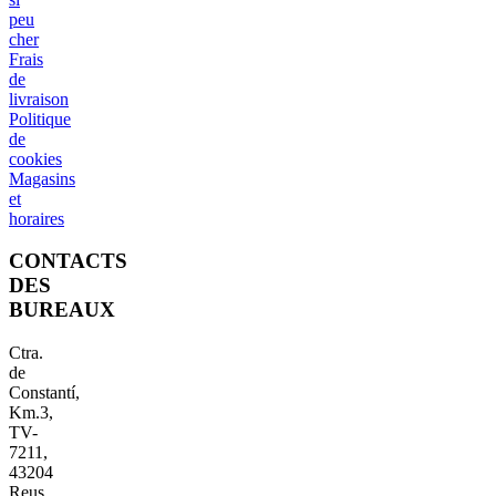
peu
cher
Frais
de
livraison
Politique
de
cookies
Magasins
et
horaires
CONTACTS
DES
BUREAUX
Ctra.
de
Constantí,
Km.3,
TV-
7211,
43204
Reus