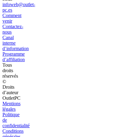
infoweb@outlet-
pc.es
Comment
venir
Contactez-
nous
Canal
interne
d’information
Programme
d’affiliation
Tous
droits
réservés
©
Droits
d’auteur
OutletPC
Mentions
légales
Politique
de
confidentialité
Conditions
générales