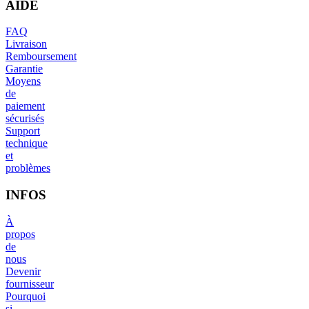
AIDE
FAQ
Livraison
Remboursement
Garantie
Moyens
de
paiement
sécurisés
Support
technique
et
problèmes
INFOS
À
propos
de
nous
Devenir
fournisseur
Pourquoi
si