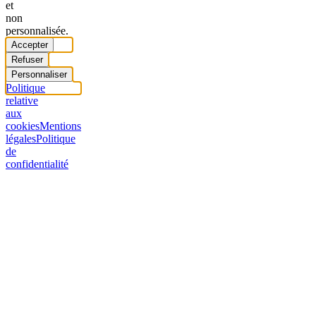
et
non
personnalisée.
Accepter
Refuser
Personnaliser
Politique
relative
aux
cookies
Mentions
légales
Politique
de
confidentialité