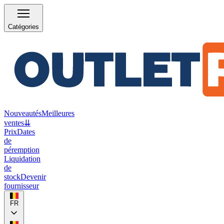
Catégories
Nouveautés
Meilleures
ventes
⇊
Prix
Dates
de
péremption
Liquidation
de
stock
Devenir
fournisseur
FR