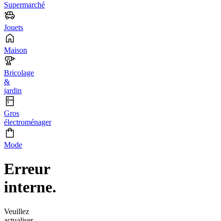
Supermarché
Jouets
Maison
Bricolage
&
jardin
Gros
électroménager
Mode
Erreur
interne.
Veuillez
actualiser