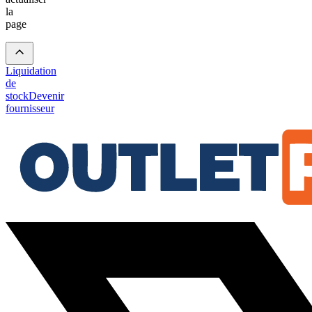
la
page
Liquidation
de
stock
Devenir
fournisseur