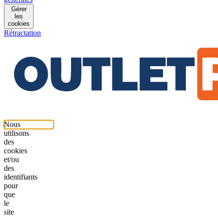
Gérer
les
cookies
Rétractation
Nous
utilisons
des
cookies
et/ou
des
identifiants
pour
que
le
site