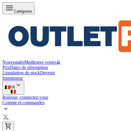
Catégories
Nouveautés
Meilleures ventes
⇊
Prix
Dates de péremption
Liquidation de stock
Devenir
fournisseur
FR
Bonjour, connectez-vous
Compte et commandes