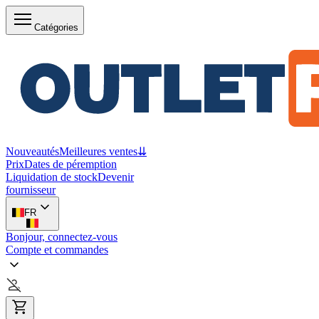
Catégories
Nouveautés
Meilleures ventes
⇊
Prix
Dates de péremption
Liquidation de stock
Devenir
fournisseur
FR
Bonjour, connectez-vous
Compte et commandes