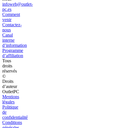
infoweb@outlet-
pc.es
Comment
venir
Contactez-
nous
Canal
interne
d’information
Programme
d’affiliation
Tous
droits
réservés
©
Droits
d’auteur
OutletPC
Mentions
légales
Politique
de
confidentialité
Conditions
générales