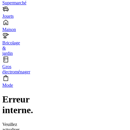
Supermarché
Jouets
Maison
Bricolage
&
jardin
Gros
électroménager
Mode
Erreur
interne.
Veuillez
actualiser