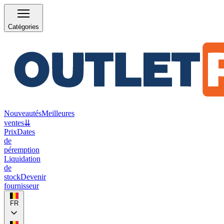
Catégories
Nouveautés
Meilleures
ventes
⇊
Prix
Dates
de
péremption
Liquidation
de
stock
Devenir
fournisseur
FR