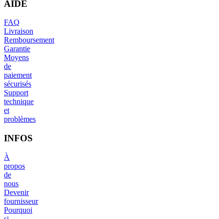
AIDE
FAQ
Livraison
Remboursement
Garantie
Moyens
de
paiement
sécurisés
Support
technique
et
problèmes
INFOS
À
propos
de
nous
Devenir
fournisseur
Pourquoi
si