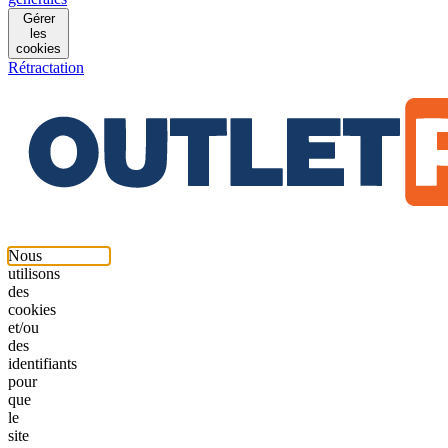
Gérer
les
cookies
Rétractation
Nous
utilisons
des
cookies
et/ou
des
identifiants
pour
que
le
site