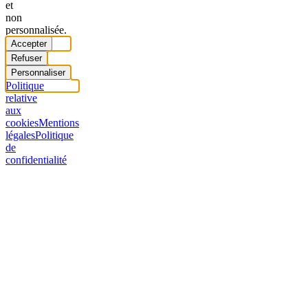
et
non
personnalisée.
Accepter
Refuser
Personnaliser
Politique
relative
aux
cookies
Mentions
légales
Politique
de
confidentialité