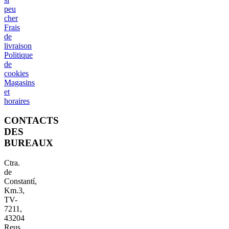
peu
cher
Frais
de
livraison
Politique
de
cookies
Magasins
et
horaires
CONTACTS
DES
BUREAUX
Ctra.
de
Constantí,
Km.3,
TV-
7211,
43204
Reus