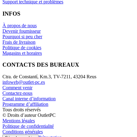
Support technique et problèmes
INFOS
À propos de nous
Devenir fournisseur
Pourquoi si peu cher
Frais de livraison
Politique de cookies
Magasins et horaires
CONTACTS DES BUREAUX
Ctra. de Constantí, Km.3, TV-7211, 43204 Reus
infoweb@outlet-pc.es
Comment venir
Contactez-nous
Canal interne d’information
Programme d’affiliation
Tous droits réservés
© Droits d’auteur OutletPC
Mentions légales
Politique de confidentialité
Conditions générales