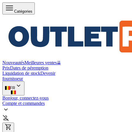
Catégories
Nouveautés
Meilleures ventes
⇊
Prix
Dates de péremption
Liquidation de stock
Devenir
fournisseur
FR
Bonjour, connectez-vous
Compte et commandes