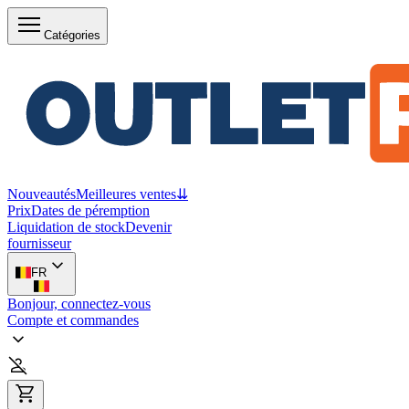
Catégories
Nouveautés
Meilleures ventes
⇊
Prix
Dates de péremption
Liquidation de stock
Devenir
fournisseur
FR
Bonjour, connectez-vous
Compte et commandes