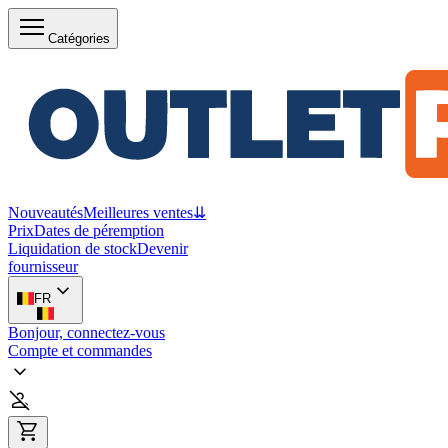
Catégories
Nouveautés
Meilleures ventes
⇊
Prix
Dates de péremption
Liquidation de stock
Devenir
fournisseur
FR
Bonjour, connectez-vous
Compte et commandes